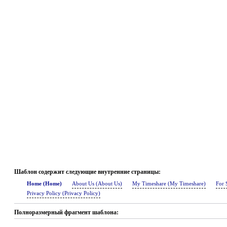
Шаблон содержит следующие внутренние страницы:
Home (Home)
About Us (About Us)
My Timeshare (My Timeshare)
For 
Privacy Policy (Privacy Policy)
Полноразмерный фрагмент шаблона: