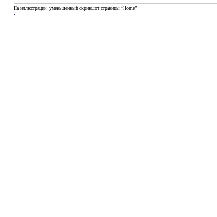
На иллюстрации: уменьшенный скриншот страницы “Home”