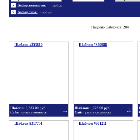
Энергетика
Шаблоны не скачивались
Ювелирные украшения
Шаблоны с 3D элементами
Выбор категории:
-любые-
Шаблоны флеш сайтов
Широкие шаблоны
Выбор типа:
-любые-
Найдено шаблонов: 204
Шаблон #353810
Шаблон #349988
Шаблон:
2,233.00 руб.
Шаблон:
1,078.00 руб.
Сайт:
узнать стоимость
Сайт:
узнать стоимость
Шаблон #317751
Шаблон #301211
Добавить
Добавит