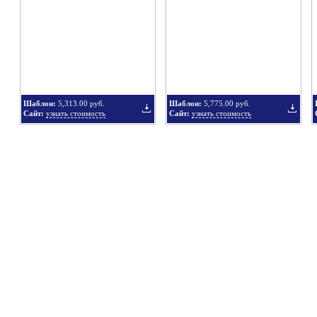
в
в
Шаблон:
5,313.00 руб.
Шаблон:
5,775.00 руб.
Сайт:
узнать стоимость
Сайт:
узнать стоимость
подборку
подбор
Добавить
Добавит
в
в
подборку
подбор