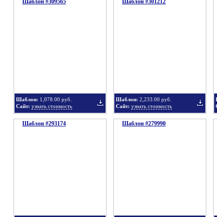
Шаблон #309565
подборку
Шаблон #301212
подбор
Добавить
Добавит
в
в
Шаблон:
1,078.00 руб.
Шаблон:
2,233.00 руб.
Сайт:
узнать стоимость
Сайт:
узнать стоимость
Шаблон #293174
подборку
Шаблон #279990
подбор
Добавить
Добавит
в
в