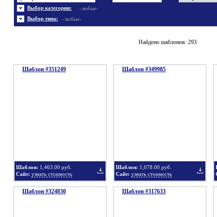
Энергетика
Шаблоны не скачивались
Ювелирные украшения
Шаблоны с 3D элементами
Выбор категории:
-любые-
Шаблоны флеш сайтов
Широкие шаблоны
Выбор типа:
-любые-
Найдено шаблонов: 293
Шаблон #351249
Шаблон #349985
Шаблон:
1,463.00 руб.
Шаблон:
1,078.00 руб.
Сайт:
узнать стоимость
Сайт:
узнать стоимость
Шаблон #324830
Шаблон #317633
Добавить
Добавит