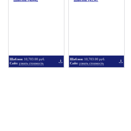
Шаблон #48442
Шаблон #41347
Добавить
Добавит
в
в
Шаблон:
10,703.00 руб.
Шаблон:
10,703.00 руб.
Сайт:
узнать стоимость
Сайт:
узнать стоимость
подборку
подбор
Добавить
Добавит
в
в