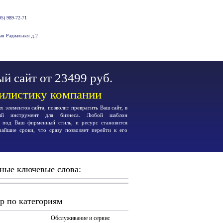
5) 989-72-71
-ая Радиальная д.2
й сайт от 23499 руб.
тилистику компании
 элементов сайта, позволит превратить Ваш сайт, в
ьный инструмент для бизнеса. Любой шаблон
я под Ваш фирменный стиль, и ресурс становится
чайшие сроки, что сразу позволяет перейти к его
ные ключевые слова:
р по категориям
Обслуживание и сервис