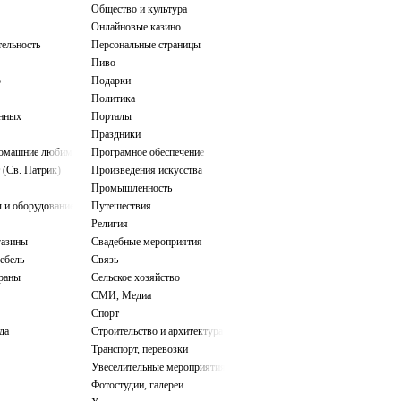
Общество и культура
Онлайновые казино
тельность
Персональные страницы
Пиво
о
Подарки
Политика
нных
Порталы
Праздники
домашние любимцы
Програмное обеспечение
 (Св. Патрик)
Произведения искусства
Промышленность
 и оборудование
Путешествия
Религия
газины
Свадебные мероприятия
ебель
Связь
ораны
Сельское хозяйство
СМИ, Медиа
Спорт
да
Строительство и архитектура
Транспорт, перевозки
Увеселительные мероприятия
Фотостудии, галереи