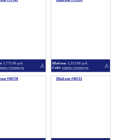
он #51341
Шаблон #51209
Добавить
Добавить
в
в
н:
5,775.00 руб.
Шаблон:
5,313.00 руб.
знать стоимость
Сайт:
узнать стоимость
он #46550
подборку
Шаблон #46511
подборку
Добавить
Добавить
в
в