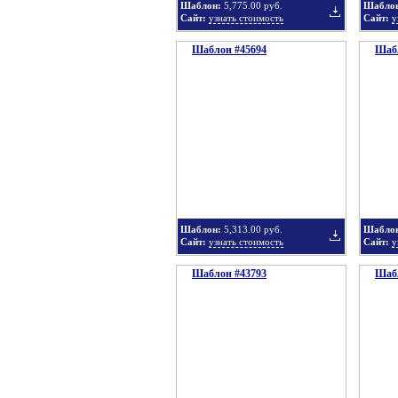
Шаблон:
5,775.00 руб.
Шабло
Сайт:
узнать стоимость
Сайт:
у
Шаблон #45694
подборку
Шабл
Добавить
в
Шаблон:
5,313.00 руб.
Шабло
Сайт:
узнать стоимость
Сайт:
у
Шаблон #43793
подборку
Шабл
Добавить
в