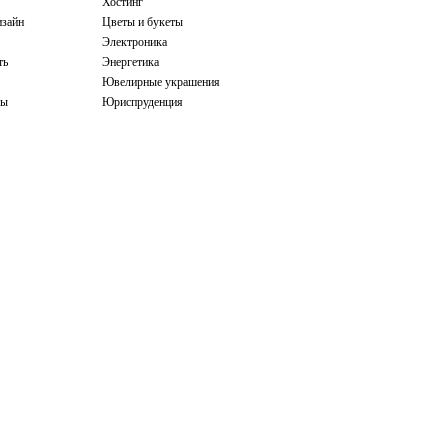
Хостинг
зайн
Цветы и букеты
Электроника
ть
Энергетика
Ювелирные украшения
бы
Юриспруденция