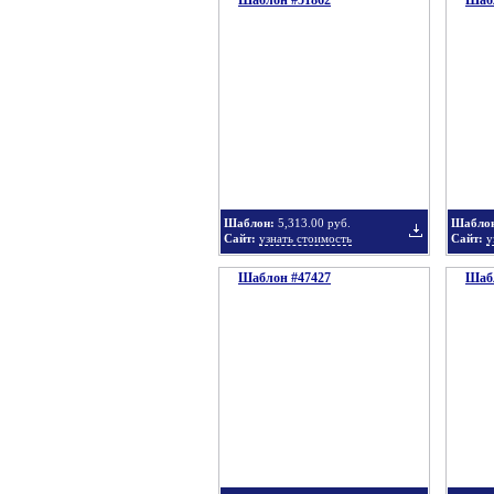
Шаблон #51862
Шабл
Добавить
в
Шаблон:
5,313.00 руб.
Шабло
Сайт:
узнать стоимость
Сайт:
у
Шаблон #47427
подборку
Шабл
Добавить
в