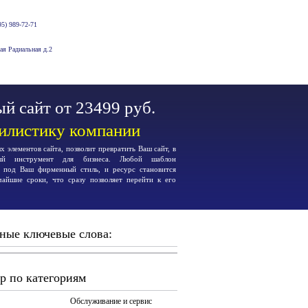
5) 989-72-71
-ая Радиальная д.2
й сайт от 23499 руб.
тилистику компании
 элементов сайта, позволит превратить Ваш сайт, в
ьный инструмент для бизнеса. Любой шаблон
я под Ваш фирменный стиль, и ресурс становится
чайшие сроки, что сразу позволяет перейти к его
ные ключевые слова:
р по категориям
Обслуживание и сервис