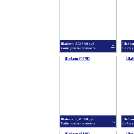
в
Шаблон:
5,313.00 руб.
Шабло
Сайт:
узнать стоимость
Сайт:
у
Шаблон #54705
подборку
Шабл
Добавить
в
Шаблон:
5,313.00 руб.
Шабло
Сайт:
узнать стоимость
Сайт:
у
подборку