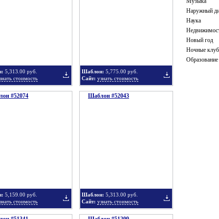
Музыка
Наружный ди
Наука
Недвижимос
в
в
Новый год
Ночные клу
Образование
н:
5,313.00 руб.
Шаблон:
5,775.00 руб.
знать стоимость
Сайт:
узнать стоимость
он #52074
подборку
Шаблон #52043
подборку
Добавить
Добавить
в
в
н:
5,159.00 руб.
Шаблон:
5,313.00 руб.
знать стоимость
Сайт:
узнать стоимость
подборку
подборку