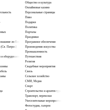
Общество и культура
Онлайновые казино
тельность
Персональные страницы
Пиво
о
Подарки
Политика
нных
Порталы
Праздники
домашние любимцы
Програмное обеспечение
 (Св. Патрик)
Произведения искусства
Промышленность
 и оборудование
Путешествия
Религия
газины
Свадебные мероприятия
ебель
Связь
ораны
Сельское хозяйство
СМИ, Медиа
Спорт
да
Строительство и архитектура
Транспорт, перевозки
Увеселительные мероприятия
Фотостудии, галереи