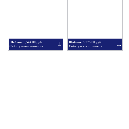
в
в
Шаблон:
5,544.00 руб.
Шаблон:
5,775.00 руб.
Сайт:
узнать стоимость
Сайт:
узнать стоимость
подборку
подбор
Добавить
Добавит
в
в
подборку
подбор