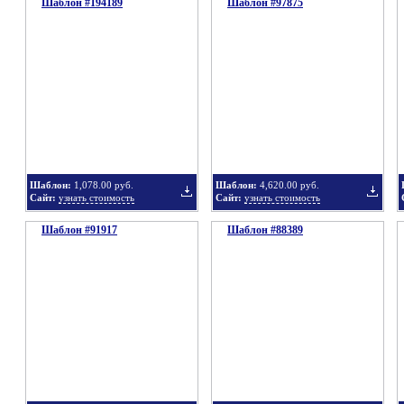
Шаблон #194189
подборку
Шаблон #97875
подбор
Добавить
Добавит
в
в
Шаблон:
1,078.00 руб.
Шаблон:
4,620.00 руб.
Сайт:
узнать стоимость
Сайт:
узнать стоимость
Шаблон #91917
подборку
Шаблон #88389
подбор
Добавить
Добавит
в
в