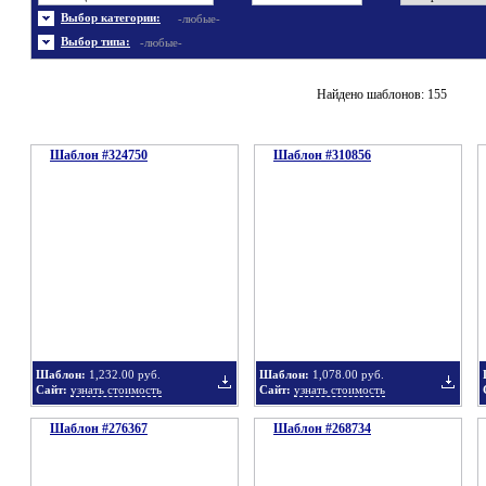
Энергетика
Шаблоны не скачивались
Ювелирные украшения
Шаблоны с 3D элементами
Выбор категории:
-любые-
Шаблоны флеш сайтов
Широкие шаблоны
Выбор типа:
-любые-
Найдено шаблонов: 155
Шаблон #324750
Шаблон #310856
Шаблон:
1,232.00 руб.
Шаблон:
1,078.00 руб.
Сайт:
узнать стоимость
Сайт:
узнать стоимость
Шаблон #276367
Шаблон #268734
Добавить
Добавит