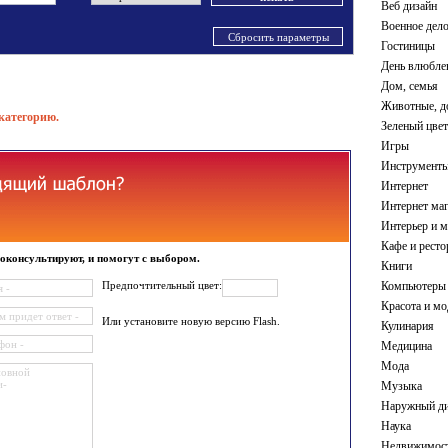
Веб дизайн
ирные украшения
оны с 3D элементами
Юриспруденция
Шаблоны со тремя цветами
Военное дел
кие шаблоны
Сбросить параметры
Гостиницы
День влюбле
Дом, семья
Животные, 
категорию.
Зеленый цвет
Игры
Инструменты
Интернет
Интернет ма
Интерьер и м
Кафе и рест
оконсультируют, и помогут с выбором.
Книги
Предпочтительный цвет:
Компьютеры
Красота и мо
Или установите новую версию Flash.
Кулинария
Медицина
Мода
Музыка
Наружный ди
Наука
Недвижимос