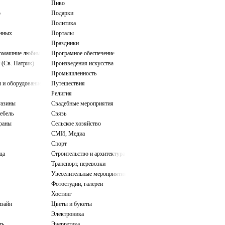
Пиво
о
Подарки
Политика
нных
Порталы
Праздники
домашние любимцы
Програмное обеспечение
 (Св. Патрик)
Произведения искусства
Промышленность
 и оборудование
Путешествия
Религия
газины
Свадебные мероприятия
ебель
Связь
ораны
Сельское хозяйство
СМИ, Медиа
Спорт
да
Строительство и архитектура
Транспорт, перевозки
Увеселительные мероприятия
Фотостудии, галереи
Хостинг
зайн
Цветы и букеты
Электроника
ть
Энергетика