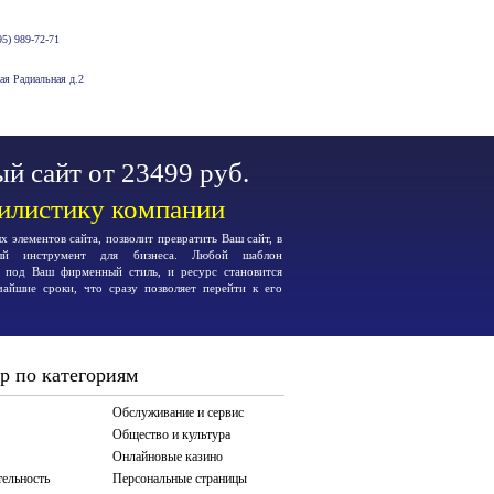
5) 989-72-71
-ая Радиальная д.2
й сайт от 23499 руб.
тилистику компании
 элементов сайта, позволит превратить Ваш сайт, в
ьный инструмент для бизнеса. Любой шаблон
я под Ваш фирменный стиль, и ресурс становится
чайшие сроки, что сразу позволяет перейти к его
р по категориям
Обслуживание и сервис
Общество и культура
Онлайновые казино
тельность
Персональные страницы