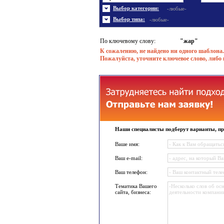
Энергетика
Шаблоны не скачивались
Ювел
Шабл
Выбор категории:
-любые-
Шаблоны флеш сайтов
Широ
Выбор типа:
-любые-
По ключевому слову:
"жар"
К сожалению, не найдено ни одного шаблона.
Пожалуйста, уточните ключевое слово, либо 
Наши специалисты подберут варианты, пр
Ваше имя:
Ваш e-mail:
Ваш телефон:
Тематика Вашего
сайта, бизнеса: