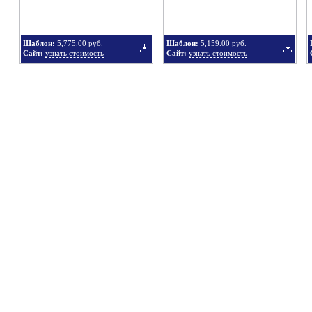
Шаблон:
5,775.00 руб.
Шаблон:
5,159.00 руб.
Сайт:
узнать стоимость
Сайт:
узнать стоимость
подборку
подбор
Добавить
Добавит
в
в
подборку
подбор