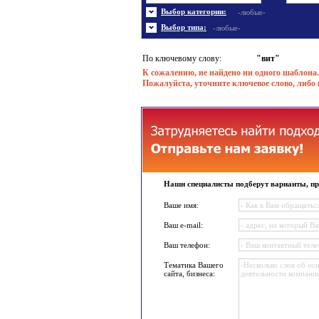
Энергетика
Шаблоны не скачивались
Ювел
Шабл
Выбор категории:
-любые-
Шаблоны флеш сайтов
Широ
Выбор типа:
-любые-
По ключевому слову:
"вит"
К сожалению, не найдено ни одного шаблона.
Пожалуйста, уточните ключевое слово, либо 
Наши специалисты подберут варианты, пр
Ваше имя:
Ваш e-mail:
Ваш телефон:
Тематика Вашего
сайта, бизнеса: